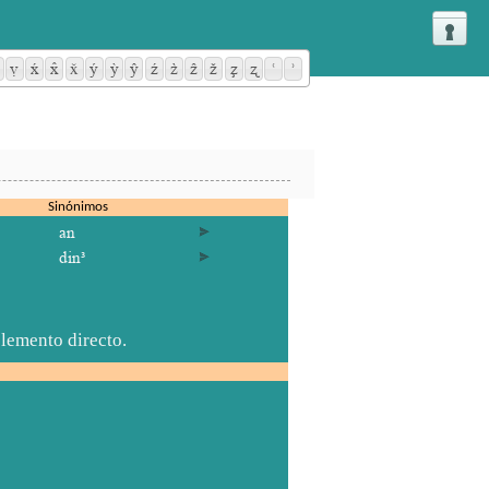
ṿ



ý
ỳ
ŷ
ź

ẑ
ž

ʐ


Sinónimos
an
din³
lemento directo.