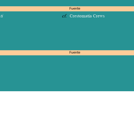
Fuente
ti
cf.
Crestomatía Crews
Fuente