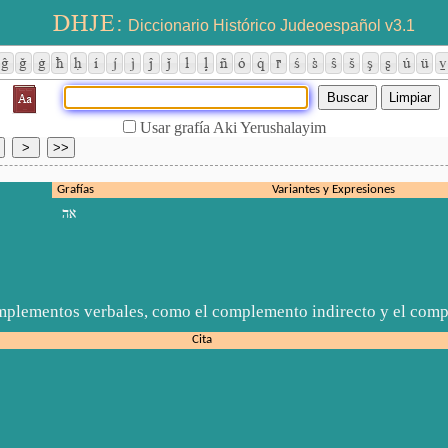
DHJE:
Diccionario Histórico Judeoespañol v3.1
ĝ
ǧ
ġ
ħ
ḥ
í


ĵ
ǰ
ŀ
ļ
ñ
ó


ś

ŝ
š
ş
ʂ
ú
ü

Usar grafía Aki Yerushalayim
Grafías
Variantes y Expresiones
אה
mplementos verbales, como el complemento indirecto y el comp
Cita